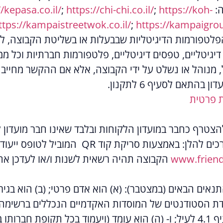
ה:
https://koh-
;
https://chi-chi.co.il/
;
//kepasa.co.il/
ttps://kampaistreetwok.co.il/
;
https://kampaigrou
פלטפורמות הדיגיטליות שבבעלות או בשליטת הקבוצה, ל
 דיגיטליים, טפסים דיגיטליים, פלטפורמות חברתיות וכל
, מנוהל או נשלט על ידי הקבוצה, אלא אם ההקשר מחייב
בהתאם לסעיף 6 לתקנון.
ת פרטית
 להצטרף כחבר במועדון הלקוחות ובלבד שאינו חבר מועדון
לעיל), יוכל לבצע את הליך הרישום בדרכים לה
www.friend
הקבוצה תהיה רשאית לשנות ו/או לעדכן את
דת הסטודנטים של המוסדות האקדמיים הנכללים ברשימה 
בקשת להצטרפות למועדון כאמור בסעיף 4.1 לעיל; ו- (ה) הוא עומד (ויעמוד ב