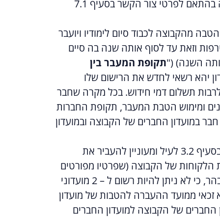
לבטל את חברותו ו/או לבקש לא לחדש את תקופת החברות אוטומטית בפניה בכתב לקבוצה בהתאם לפרטי צור הקשר בסעיף 7.1
הטבה מהקבוצה לכבוד סיום לימודיו ויועבר
 הקבוצה ללא תשלום דמי הצטרפות וזאת עד לסוף אותה שנה בה סיים
ותה השנה) ("
תקופת המעבר בין
ון יהא רשאי לחדש את הרישום שלו
לרבות תשלום דמי חידוש. בכל מקרה שחבר
נים ומימוש הטבת המעבר, תקופת החברות
חבר במועדון החברים של הקבוצה ובמועדון
חבר מועדון במועדון החברים של הקבוצה, שהינו עומד בקריטריונים המצטברים המפורטים בסעיף 3.2 לעיל ומעוניין להעביר את
ת הלקוחות של הקבוצה (שפרטיו מפורטים
להלן) ו/או במסעדות עצמן לצוות המארחות בבקשה להעברתו למועדון החברים. יובהר, כי לא ניתן להיות רשום ל – 2 מועדוני
 זכאי ממועד ההעברה להטבות של מועדון
ן החברים של הקבוצה למועדון החברים