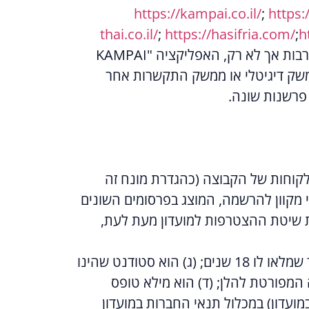
https://kampai.co.il/
;
https:
thai.co.il/
;
https://hasifria.com/
;
h
רבות אך לא רק, האפליקציה
"KAMPAI
 ממשק דיגיטלי או ממשק התקשרות אחר
 פרשנות שונה.
 לקוחות של הקבוצה (כהגדרת מונח זה
לן: באמצעות סריקת קוד QR המוביל לטופס ייעודי מקוון להרשמה, המוצג בפרסומים השונים
 שיטת ההצטרפות למועדון מעת לעת,
חבר במועדון יהיה רק מי שעומד בכל התנאים הבאים (במצטבר): (א) הוא אדם פרטי; (ב) הוא בגיר שמלאו לו 18 שנים; (ג) הוא סטודנט שהינו
המפורטת להלן; (ד) הוא מילא טופס
כל תקופת חברותו במועדון) במכלול תנאי החברות במועדון