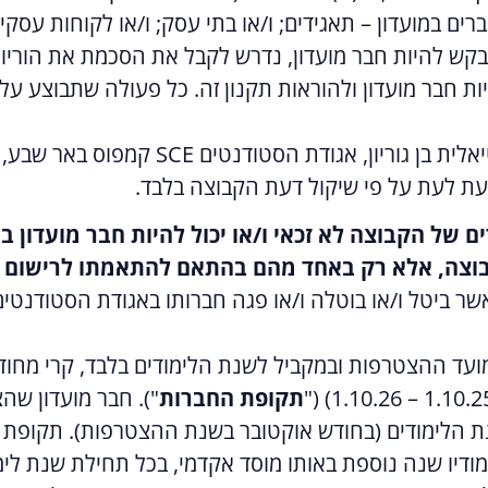
ם במועדון – תאגידים; ו/או בתי עסק; ו/או לקוחות עסקיים
נו עולה על 18 שנים והמבקש להיות חבר מועדון, נדרש לקבל את הסכמת 
יות חבר מועדון ולהוראות תקנון זה. כל פעולה שתבוצע ע
" –-האגודה הסטודנטיאלית בן גוריון
עת לעת על פי שיקול דעת הקבוצה בלבד.
ם של הקבוצה לא זכאי ו/או יכול להיות חבר מועדון ב
וצה, אלא רק באחד מהם בהתאם להתאמתו לרישום כח
אשר ביטל ו/או בוטלה ו/או פגה חברותו באגודת הסטודנטי
ועד ההצטרפות ובמקביל לשנת הלימודים בלבד, קרי מחוד
תקופת החברות
"). חבר מועדון ש
 הלימודים (בחודש אוקטובר בשנת ההצטרפות). תקופת 
דיו שנה נוספת באותו מוסד אקדמי, בכל תחילת שנת לימוד