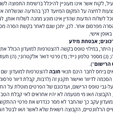
וף להוראות סעיף 4.2 לעיל, לקוח אשר אינו מעוניין להיכלל ברשימת ה
מצעות לחיצה על המקום המיועד לכך בהודעה שנשלחה אלי
כל לשלוח הודעות שהדין אינו מונע ממנה לשלוח אותן, למ
סרה מפרסום אחר. לכן, יתכן שגם לאחר בקשת הסרה מפר
אופן אישי.
דכונים; אבטחת מידע
ן היתר, במילוי טופס בקשה להצטרפות למועדון הכולל את
; (ג) מספר טלפון נייד; (ד) פרטי דואר אלקטרוני; (ה) תעו
 הרישום
").
אים ביחס לחבר הינם תנאי
חובה
להצטרפות למועדון: שם מ
סכמה לדיוור ואישור תקנון זה (לרבות, קבלת דיוור פרסומ
על-גבי טופס הרישום, ועדכונם של הפרטים מוטלת על הח
, הקבוצה ו/או מי מטעמה לא יהיו אחראים לאי קבלת הטבה
ועדון עקב כך שהחבר לא מסר כנדרש את פרטי ההתקשרות
ים הרלוונטיים, הקבוצה רשאית שלא לאשר ו/או לבטל ו/