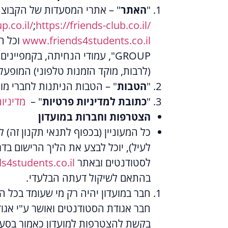
"
האתר
" – אתרי המסעדות של הקבוצ
p.co.il/
;
https://friends-club.co.il/
www.friends4students.co.il
וכל
ה
GROUP"
, עמודי הנחיתה, בקמפיינים
(לרבות, מוקד הזמנות טלפוני) המופעל
"
הטבות
" – הטבות הניתנות לחברי מועדון 
"
כתובת למדיניות פרטיות
" –
מדיניו
הצטרפות וחברות במועדון
כל המעוניין (בכפוף לתנאי תקנון זה)
לסטודנטים ובאתר
s4students.co.il
בהתאם לשיקול דעתה הבלעדי
.
חבר אגודת הסטודנטים ואושר ע"י אגו