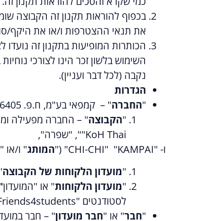
כמי שקרא והסכים להוראות תקנון זה.
בכפוף להוראות תקנון זה הקבוצה שומ
את תנאי ההצטרפות ו/או את היקף/סוג 
הכותרות המופיעות בתקנון זה נועדו לצ
השימוש בלשון זכר הינו לצורכי נוחיות
נקבה (לכל דבר ועניין).
הגדרות
"
החברה
" –
קמפאי בע"מ, ח.פ. 513996405
"
הקבוצה
" – החברה מפעילה ומנהלת קב
"KoH Thai", "שפרה",
ו- "CHI-CHI"
"KAMPAI"
("
המותג
" ו/או "
"
מועדון הלקוחות
של הקבוצה
"
"
מועדון הלקוחות
" או "המועדון
"
לסטודנטים "Friends4students".
"
חבר
" או "
חבר מועדון
" – חבר במועד