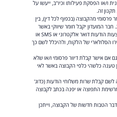
ת ו/או הפסקת פעילותו וכיו"ב, ייעשו על
תקנון זה.
פרסומי מהקבוצה (בכפוף לכל דין), בין
היתר, בהתאם להוראות תיקון מס' 40 לחוק התקשורת (בזק ושידורים), התשס"ח-2008. חבר המועדון יקבל חומר שיווקי באשר
למבצעים, הנחות והטבות בלעדיות המוענקים ו/או יוענקו בעתיד לחברי המועדון, באמצעות הודעות דואר אלקטרוני או SMS או
ישירות למחשבו או למכשירו הסלולארי של הלקוח, ולהיכלל לשם כך
 אם אישר קבלת דיוור פרסומי ו/או שלא
ן טענה כלשהי כלפי הקבוצה באשר לאי
 לשם קבלת שרות משלוחי הודעות (כדוג'
צמו מרשימת התפוצה או יפנה בכתב לקבוצה
דבר הטבות חדשות של הקבוצה, וייתכן