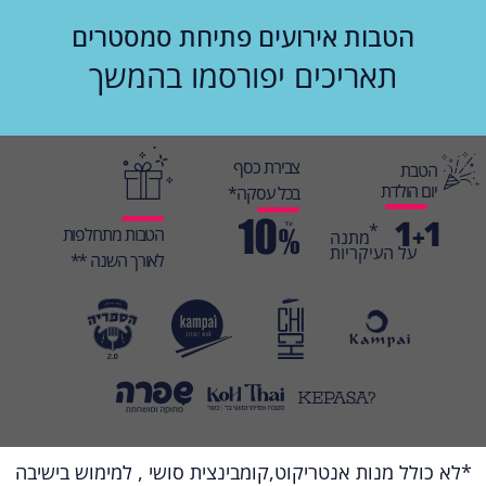
הטבות אירועים פתיחת סמסטרים
תאריכים יפורסמו בהמשך
צבירת כסף
הטבת
יום הולדת
בכל עסקה*
1
1
*
הטבות מתחלפות
+
מתנה
על העיקריות
לאורך השנה **
*לא כולל מנות אנטריקוט,קומבינצית סושי , למימוש בישיבה