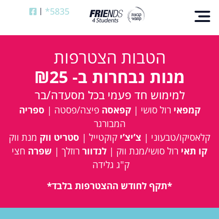
5835*
הטבות הצטרפות
מנות נבחרות ב- ₪25
למימוש חד פעמי בכל מסעדה/בר
קמפאי
רול סושי |
קפאסה
פיצה/פסטה |
ספריה
המבורגר
קלאסיקו/טבעוני |
צ’יצ’י
קוקטייל |
סטריט ווק
מנת ווק
קו תאי
רול סושי/מנת ווק |
לנדוור
רוזלך |
שפרה
חצי
ק"ג גלידה
*תקף לחודש ההצטרפות בלבד*